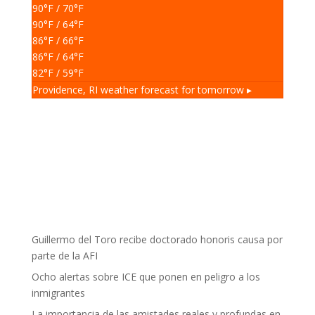
90
°F
/ 70
°F
90
°F
/ 64
°F
86
°F
/ 66
°F
86
°F
/ 64
°F
82
°F
/ 59
°F
Providence, RI
weather forecast for tomorrow ▸
Guillermo del Toro recibe doctorado honoris causa por
parte de la AFI
Ocho alertas sobre ICE que ponen en peligro a los
inmigrantes
La importancia de las amistades reales y profundas en