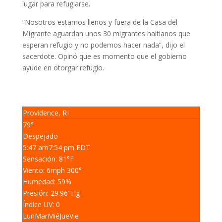
lugar para refugiarse.
“Nosotros estamos llenos y fuera de la Casa del
Migrante aguardan unos 30 migrantes haitianos que
esperan refugio y no podemos hacer nada”, dijo el
sacerdote. Opinó que es momento que el gobierno
ayude en otorgar refugio.
Providence, RI
79°
Despejado
5:47 am
7:54 pm EDT
Sensación: 81
°F
Viento: 6
mph
300
°
Humedad: 59
%
Presión: 29.96
"Hg
Índice UV: 0
Lun
Mar
Mié
Jue
Vie