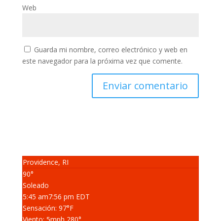
Web
Guarda mi nombre, correo electrónico y web en
este navegador para la próxima vez que comente.
Providence, RI
90°
Soleado
5:45 am
7:56 pm EDT
Sensación: 97
°F
Viento: 5
mph
280
°