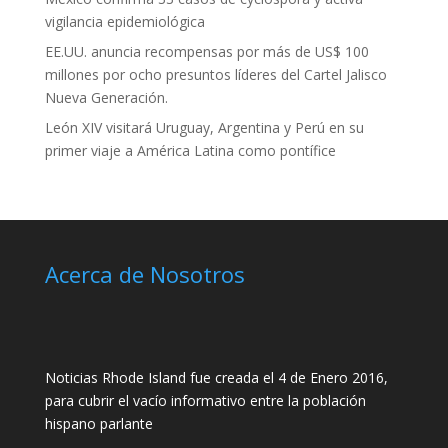
vigilancia epidemiológica
EE.UU. anuncia recompensas por más de US$ 100
millones por ocho presuntos líderes del Cartel Jalisco
Nueva Generación.
León XIV visitará Uruguay, Argentina y Perú en su
primer viaje a América Latina como pontífice
Acerca de Nosotros
Noticias Rhode Island fue creada el 4 de Enero 2016,
para cubrir el vacío informativo entre la población
hispano parlante