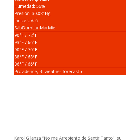
Humedad: 56
%
Presión: 30.08
"Hg
Índice UV: 6
Sáb
Dom
Lun
Mar
Mié
90
°F
/ 72
°F
93
°F
/ 66
°F
90
°F
/ 70
°F
88
°F
/ 68
°F
86
°F
/ 66
°F
Providence, RI
weather forecast ▸
Karol G lanza “No me Arrepiento de Sentir Tanto”, su