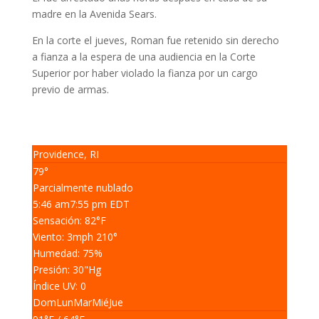
madre en la Avenida Sears.
En la corte el jueves, Roman fue retenido sin derecho
a fianza a la espera de una audiencia en la Corte
Superior por haber violado la fianza por un cargo
previo de armas.
Providence, RI
79°
Parcialmente nublado
5:46 am
7:55 pm EDT
Sensación: 82
°F
Viento: 3
mph
210
°
Humedad: 75
%
Presión: 30
"Hg
Índice UV: 0
Dom
Lun
Mar
Mié
Jue