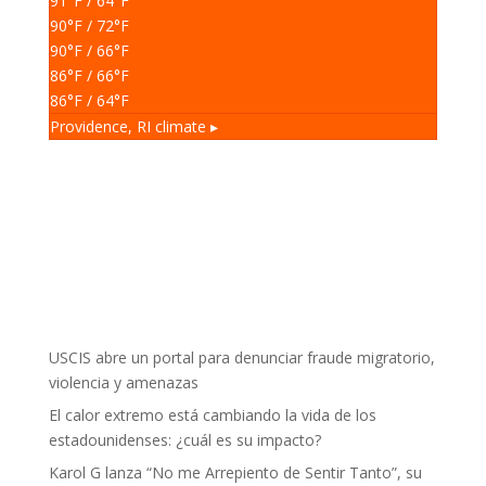
91
°F
/ 64
°F
90
°F
/ 72
°F
90
°F
/ 66
°F
86
°F
/ 66
°F
86
°F
/ 64
°F
Providence, RI
climate ▸
USCIS abre un portal para denunciar fraude migratorio,
violencia y amenazas
El calor extremo está cambiando la vida de los
estadounidenses: ¿cuál es su impacto?
Karol G lanza “No me Arrepiento de Sentir Tanto”, su