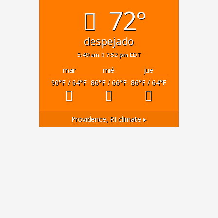
72°
despejado
5:49 am
7:52 pm EDT
mar
mié
jue
90
°F
/ 64
°F
86
°F
/ 66
°F
86
°F
/ 64
°F
Providence, RI
climate ▸