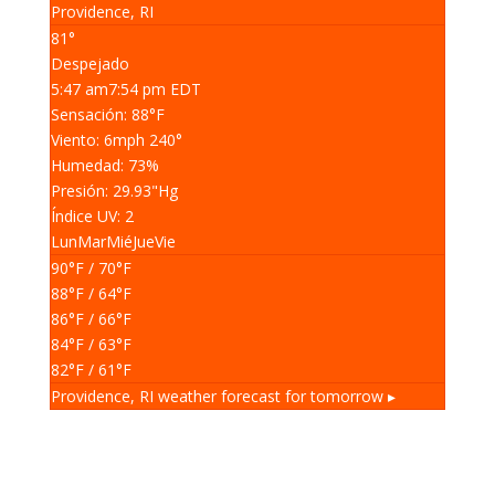
Providence, RI
81°
Despejado
5:47 am
7:54 pm EDT
Sensación: 88
°F
Viento: 6
mph
240
°
Humedad: 73
%
Presión: 29.93
"Hg
Índice UV: 2
Lun
Mar
Mié
Jue
Vie
90
°F
/ 70
°F
88
°F
/ 64
°F
86
°F
/ 66
°F
84
°F
/ 63
°F
82
°F
/ 61
°F
Providence, RI
weather forecast for tomorrow ▸