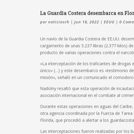
La Guardia Costera desembarca en Flor
por
noticiasrh
|
Jun 18, 2022
|
EEUU
|
0 Come
Un navío de la Guardia Costera de EE.UU. desem
cargamento de unas 5.237 libras (2.377 kilos) d
producto de varias operaciones contra el narcotrá
«La interceptación de los traficantes de drogas 
único» (…) y este desembarco es «testimonio de l
misión», señaló en un comunicado el comodoro 
Nadolny resaltó que esta operación de incautaci
asociación internacional en el combate al crime
Durante estas operaciones en aguas del Caribe,
otra agencia coordinada por la Fuerza de Tarea
Florida, que procedió a alertar a los guardacost
Las interceptaciones fueron realizadas por los 