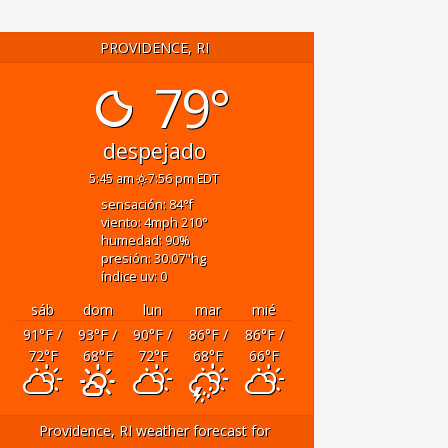
PROVIDENCE, RI
79°
despejado
5:45 am
7:56 pm EDT
sensación: 84
°f
viento: 4
mph
210
°
humedad: 90
%
presión: 30.07
"hg
índice uv: 0
sáb
dom
lun
mar
mié
91
°F
/
93
°F
/
90
°F
/
86
°F
/
86
°F
/
72
°F
68
°F
72
°F
68
°F
66
°F
Providence, RI
weather forecast for