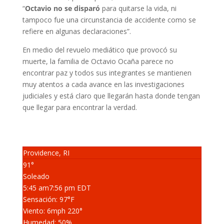
“
Octavio no se disparó
para quitarse la vida, ni
tampoco fue una circunstancia de accidente como se
refiere en algunas declaraciones”.
En medio del revuelo mediático que provocó su
muerte, la familia de Octavio Ocaña parece no
encontrar paz y todos sus integrantes se mantienen
muy atentos a cada avance en las investigaciones
judiciales y está claro que llegarán hasta donde tengan
que llegar para encontrar la verdad.
Providence, RI
91°
Soleado
5:45 am
7:56 pm EDT
Sensación: 97
°F
Viento: 6
mph
220
°
Humedad: 50
%