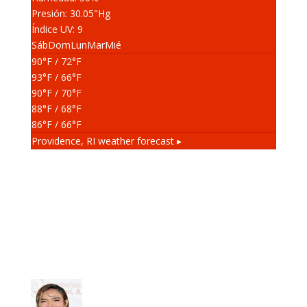
Presión: 30.05
"Hg
Índice UV: 9
Sáb
Dom
Lun
Mar
Mié
90
°F
/ 72
°F
93
°F
/ 66
°F
90
°F
/ 70
°F
88
°F
/ 68
°F
86
°F
/ 66
°F
Providence, RI
weather forecast ▸