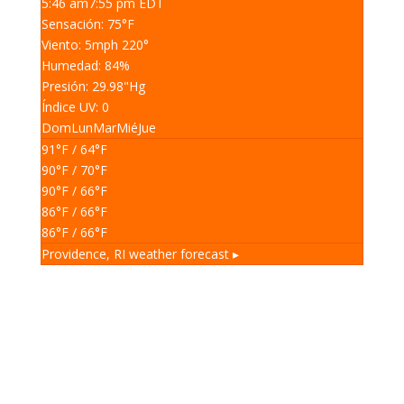
5:46 am
7:55 pm EDT
Sensación: 75
°F
Viento: 5
mph
220
°
Humedad: 84
%
Presión: 29.98
"Hg
Índice UV: 0
Dom
Lun
Mar
Mié
Jue
91
°F
/ 64
°F
90
°F
/ 70
°F
90
°F
/ 66
°F
86
°F
/ 66
°F
86
°F
/ 66
°F
Providence, RI
weather forecast ▸