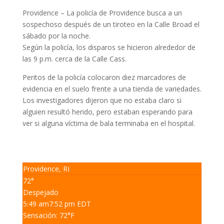
Providence – La policía de Providence busca a un
sospechoso después de un tiroteo en la Calle Broad el
sábado por la noche.
Según la policía, los disparos se hicieron alrededor de
las 9 p.m. cerca de la Calle Cass.
Peritos de la policía colocaron diez marcadores de
evidencia en el suelo frente a una tienda de variedades.
Los investigadores dijeron que no estaba claro si
alguien resultó herido, pero estaban esperando para
ver si alguna víctima de bala terminaba en el hospital.
Providence, RI
72°
Despejado
5:49 am
7:52 pm EDT
Sensación: 72
°F