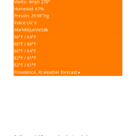
Viento: 4
mph
270
°
Humedad: 67
%
Presión: 29.98
"Hg
Índice UV: 0
Mar
Mié
Jue
Vie
Sáb
90
°F
/ 64
°F
86
°F
/ 66
°F
86
°F
/ 64
°F
82
°F
/ 61
°F
82
°F
/ 61
°F
Providence, RI
weather forecast ▸