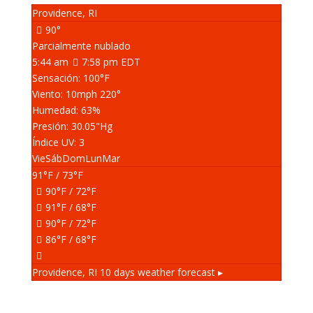
Providence, RI
90°
Parcialmente nublado
5:44 am
7:58 pm EDT
Sensación: 100
°F
Viento: 10
mph
220
°
Humedad: 63
%
Presión: 30.05
"Hg
Índice UV: 3
Vie
Sáb
Dom
Lun
Mar
91
°F
/ 73
°F
90
°F
/ 72
°F
91
°F
/ 68
°F
90
°F
/ 72
°F
86
°F
/ 68
°F
Providence, RI
10 days weather forecast ▸