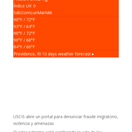
Índice UV: 0
Sáb
Dom
Lun
Mar
Mié
90
°F
/ 72
°F
93
°F
/ 64
°F
90
°F
/ 72
°F
90
°F
/ 68
°F
84
°F
/ 66
°F
Providence, RI
10 days weather forecast ▸
USCIS abre un portal para denunciar fraude migratorio,
violencia y amenazas