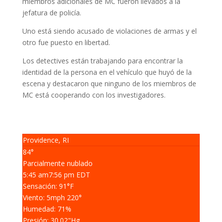
miembros adicionales de MC fueron llevados a la
jefatura de policía.
Uno está siendo acusado de violaciones de armas y el
otro fue puesto en libertad.
Los detectives están trabajando para encontrar la
identidad de la persona en el vehículo que huyó de la
escena y destacaron que ninguno de los miembros de
MC está cooperando con los investigadores.
Providence, RI
84°
Parcialmente nublado
5:45 am
7:56 pm EDT
Sensación: 91
°F
Viento: 5
mph
220
°
Humedad: 71
%
Presión: 30.02
"Hg