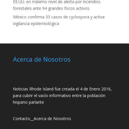
EE.UU. en máximo nivel de alerta por incendios
forestales ante 94 grandes focos activos.
México confirma 33 casos de cyclospora y activa
vigilancia epidemiológica
Acerca de Nosotros
Noticias Rhode Island fue creada el 4 de Enero 2016,
para cubrir el vacío informativo entre la población
hispano parlante
Contacto
__
Acerca de Nosotros