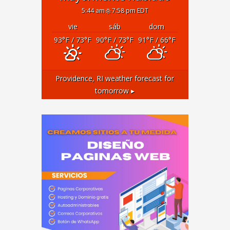
5:44 am
7:58 pm EDT
vie
sáb
dom
93
°F
/ 73
°F
90
°F
/ 73
°F
91
°F
/ 66
°F
Providence, RI
weather forecast for
tomorrow ▸