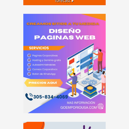
forecast ▸