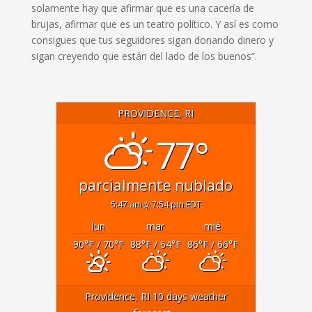
solamente hay que afirmar que es una cacería de
brujas, afirmar que es un teatro político. Y así es como
consigues que tus seguidores sigan donando dinero y
sigan creyendo que están del lado de los buenos”.
PROVIDENCE, RI
77°
parcialmente nublado
5:47 am
7:54 pm EDT
lun
mar
mié
90
°F
/ 70
°F
88
°F
/ 64
°F
86
°F
/ 66
°F
Providence, RI
10 days weather