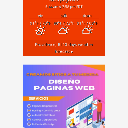
5:44 am
7:58 pm EDT
vie
sáb
dom
91
°F
/ 73
°F
90
°F
/ 72
°F
91
°F
/ 68
°F
Providence, RI
10 days weather
forecast ▸