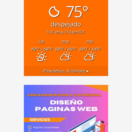
75°
despejado
5:47 am
7:54 pm EDT
lun
mar
mié
90
°F
/ 68
°F
88
°F
/ 66
°F
86
°F
/ 64
°F
Providence, RI
climate ▸