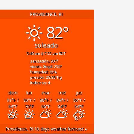
PROVIDENCE, RI
82°
soleado
5:46 am
7:55 pm EDT
sensación: 90
°f
viento: 8
mph
250
°
humedad: 65
%
presión: 29.96
"hg
índice uv: 4
dom
lun
mar
mié
jue
91
°F
/
90
°F
/
88
°F
/
84
°F
/
86
°F
/
64
°F
70
°F
66
°F
64
°F
64
°F
Providence, RI
10 days weather forecast ▸