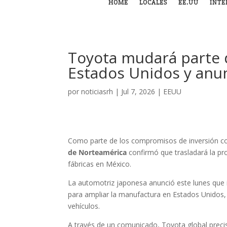
HOME
LOCALES
EE.UU
INTE
Toyota mudará parte 
Estados Unidos y anun
por
noticiasrh
|
Jul 7, 2026
|
EEUU
Como parte de los compromisos de inversión con
de Norteamérica
confirmó que trasladará la pr
fábricas en México.
La automotriz japonesa anunció este lunes que 
para ampliar la manufactura en Estados Unidos,
vehículos.
A través de un comunicado, Toyota global preci