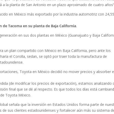
ará a la planta de San Antonio en un plazo aproximado de cuatro años”
cido en México más exportado por la industria automotriz con 24,5
ón de Tacoma en su planta de Baja California
.
neración en sus dos plantas en México (Guanajuato y Baja Californ
era un plan compartido con México en Baja California, pero ante los
ría el Corolla, sedan, se optó por traer toda la manufactura de
estadounidense.
ortaciones, Toyota en México decidió no mover precios y absorber e
a (de modificar los precios de exportación), estamos analizando 
cisión final que se dé al respecto. Es que todos los días está cambian
e de Toyota México.
 global señala que la inversión en Estados Unidos forma parte de nues
es de sus clientes estadounidenses y fortalecer aún más su sistema d