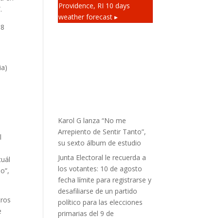
Providence, RI
10 days
.
weather forecast ▸
58
ia)
Karol G lanza “No me
Arrepiento de Sentir Tanto”,
l
su sexto álbum de estudio
Junta Electoral le recuerda a
cuál
los votantes: 10 de agosto
do”,
fecha límite para registrarse y
desafiliarse de un partido
tros
político para las elecciones
e
primarias del 9 de