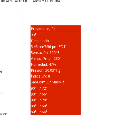
 DE ACTUALIDAD
ARTE Y CULTURA
Providence, RI
93°
Despejado
5:45 am
7:56 pm EDT
Sensación: 100
°F
Viento: 7
mph
230
°
Humedad: 47
%
Presión: 30.03
"Hg
or
Índice UV: 8
Sáb
Dom
Lun
Mar
Mié
90
°F
/ 72
°F
xas
93
°F
/ 66
°F
88
°F
/ 70
°F
88
°F
/ 68
°F
84
°F
/ 66
°F
za en