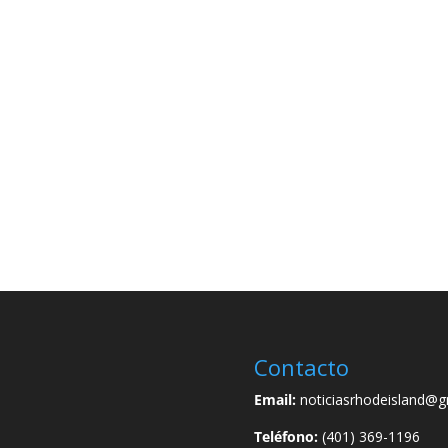
Contacto
Email:
noticiasrhodeisland@g
Teléfono:
(401) 369-1196