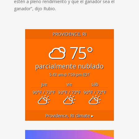
estén a pleno rendimiento y que el ganador sea el
ganador”, dijo Rubio.
PROVIDENCE, RI
75°
parcialmente nublado
5:43 am
7:59 pm EDT
jue
vie
sáb
90
°F
/ 73
°F
93
°F
/ 73
°F
90
°F
/ 72
°F
Providence, RI
climate ▸