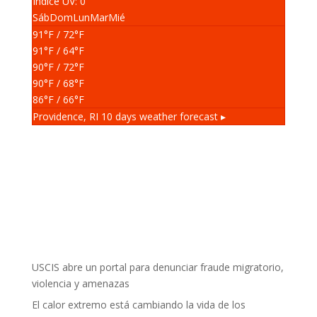
Índice UV: 0
Sáb
Dom
Lun
Mar
Mié
91
°F
/ 72
°F
91
°F
/ 64
°F
90
°F
/ 72
°F
90
°F
/ 68
°F
86
°F
/ 66
°F
Providence, RI
10 days weather forecast ▸
USCIS abre un portal para denunciar fraude migratorio,
violencia y amenazas
El calor extremo está cambiando la vida de los