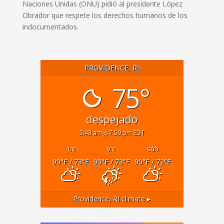
Naciones Unidas (ONU) pidió al presidente López
Obrador que respete los derechos humanos de los
indocumentados.
PROVIDENCE, RI
75°
despejado
5:43 am
7:59 pm EDT
jue
vie
sáb
90
°F
/ 73
°F
93
°F
/ 73
°F
90
°F
/ 72
°F
Providence, RI
climate ▸