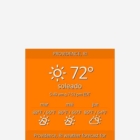
PROVIDENCE, RI
72°
soleado
5:49 am
7:52 pm EDT
mar
mié
jue
88
°F
/ 66
°F
86
°F
/ 66
°F
86
°F
/ 64
°F
Providence, RI
weather forecast for