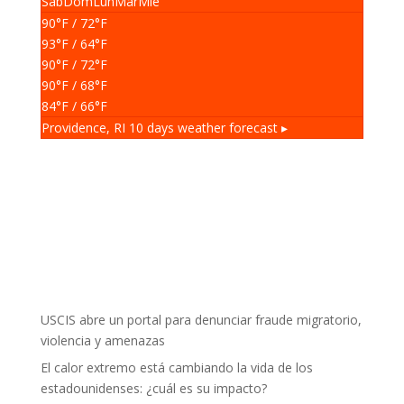
Sáb
Dom
Lun
Mar
Mié
90
°F
/ 72
°F
93
°F
/ 64
°F
90
°F
/ 72
°F
90
°F
/ 68
°F
84
°F
/ 66
°F
Providence, RI
10 days weather forecast ▸
USCIS abre un portal para denunciar fraude migratorio,
violencia y amenazas
El calor extremo está cambiando la vida de los
estadounidenses: ¿cuál es su impacto?