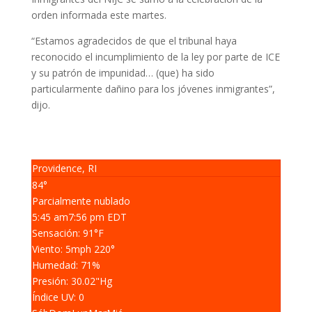
orden informada este martes.
“Estamos agradecidos de que el tribunal haya
reconocido el incumplimiento de la ley por parte de ICE
y su patrón de impunidad… (que) ha sido
particularmente dañino para los jóvenes inmigrantes”,
dijo.
Providence, RI
84°
Parcialmente nublado
5:45 am
7:56 pm EDT
Sensación: 91
°F
Viento: 5
mph
220
°
Humedad: 71
%
Presión: 30.02
"Hg
Índice UV: 0