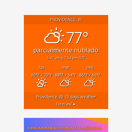
PROVIDENCE, RI
77°
parcialmente nublado
5:47 am
7:54 pm EDT
lun
mar
mié
90
°F
/ 70
°F
88
°F
/ 64
°F
86
°F
/ 66
°F
Providence, RI
10 days weather
forecast ▸