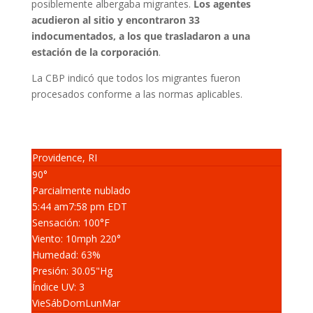
posiblemente albergaba migrantes.
Los agentes
acudieron al sitio y encontraron 33
indocumentados, a los que trasladaron a una
estación de la corporación
.
La CBP indicó que todos los migrantes fueron
procesados conforme a las normas aplicables.
Providence, RI
90°
Parcialmente nublado
5:44 am
7:58 pm EDT
Sensación: 100
°F
Viento: 10
mph
220
°
Humedad: 63
%
Presión: 30.05
"Hg
Índice UV: 3
Vie
Sáb
Dom
Lun
Mar