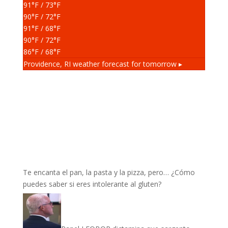
91
°F
/ 73
°F
90
°F
/ 72
°F
91
°F
/ 68
°F
90
°F
/ 72
°F
86
°F
/ 68
°F
Providence, RI
weather forecast for tomorrow ▸
Te encanta el pan, la pasta y la pizza, pero… ¿Cómo
puedes saber si eres intolerante al gluten?